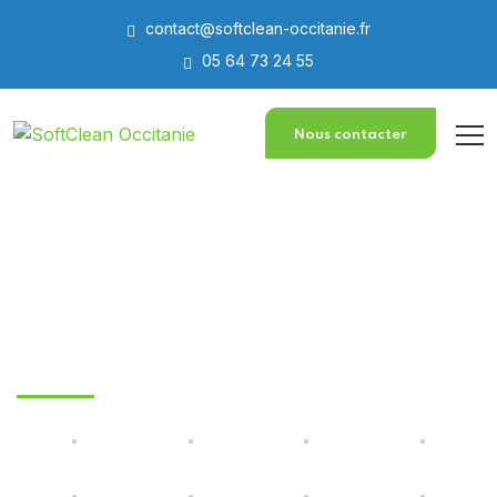
contact@softclean-occitanie.fr
05 64 73 24 55
Nous contacter
Galerie Nettoyage panneaux solaires
& photovoltaïques