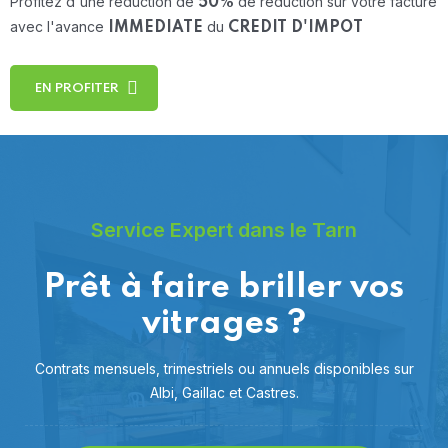
Profitez d'une réduction de
de réduction sur votre facture
50%
avec l'avance
du
IMMEDIATE
CREDIT D'IMPOT
EN PROFITER
Service Expert dans le Tarn
Prêt à faire briller vos
vitrages ?
Contrats mensuels, trimestriels ou annuels disponibles sur
Albi, Gaillac et Castres.